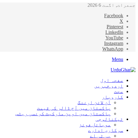
جمعرات, اگست 6 2026
Facebook
X
Pinterest
LinkedIn
YouTube
Instagram
WhatsApp
Menu
صفحہ اول
اردو خبریں
صحت
کاروبار
آن لائن ارننگ
پاکستان میں آج ڈالر کی قیمت
پاکستان میں اوپن مارکیٹ کرنسی ریٹس
ٹیکنالوجی
موبائل فونز
سرکاری ادارے
پی ٹی اے