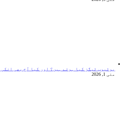
یوٹیوب ٹیگز کیا ہوتے ہیں؟ اور کیا آج بھی انکی 
مئی 1, 2026