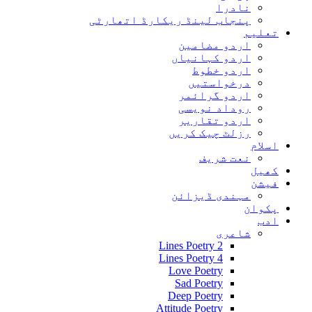
نادرا
پنجاب لینڈ ریکارڈ اتھارٹی
تعلیم
اردو مضامین
اردو کہانیاں
اردو خطوط
درخواستیں
اردو گرائمر
روداد نویسی
اردو تقاریر
رزلٹ چیک کریں
اسلام
نعت شریف
کھیل
فیشن
مہندی ڈیزائن
پکوان
ادب
شاعری
2 Lines Poetry
4 Lines Poetry
Love Poetry
Sad Poetry
Deep Poetry
Attitude Poetry