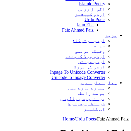
Islamic Poetry
اقوال زریں
اردو کیپشنز
Urdu Poets
Jaun Elia
Faiz Ahmad Faiz
مزید
اردو آرٹیکلز
سیاحت
وثیقہ نویسی
اردو ورڈ کاونٹر
اردو فونٹس
اردو کی بورڈ
Inpage To Unicode Converter
Unicode to Inpage Converter
ہمارے بارے میں
ہمارے بارے میں
ہم سے رابطہ
پرائیویسی پالیسی
شرائط و وضوابط
ڈس کلیمر
Home
/
Urdu Poets
/
Faiz Ahmad Faiz