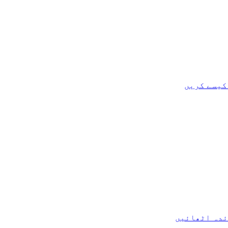
کیسے کریں
ئدہ اٹھائیں