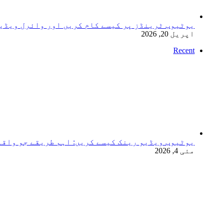
یوٹیوب ٹرینڈز پر کیسے کام کریں اور وائرل ویڈی
اپریل 20, 2026
Recent
یوٹیوب ویڈیو رینک کیسے کریں: اہم طریقے جو واقع
مئی 4, 2026