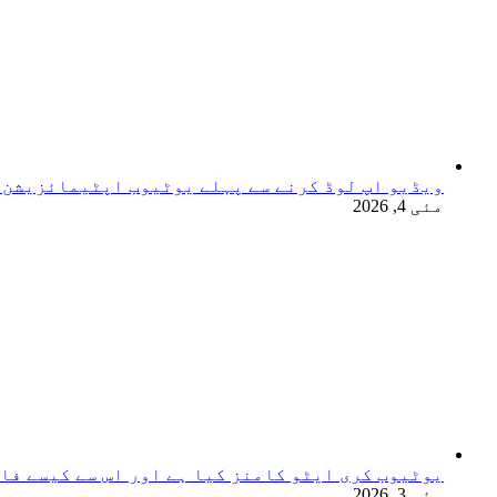
ویڈیو اپ لوڈ کرنے سے پہلے یوٹیوب اپٹیمائزیشن 
مئی 4, 2026
یوٹیوب کری ایٹو کامنز کیا ہے اور اس سے کیسے فا
مئی 3, 2026