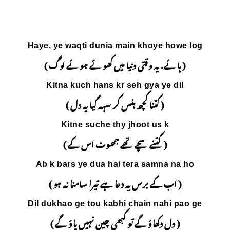
Haye, ye waqti dunia
 میں کھوئے ہوئے لوگ )
Kitna kuch hans 
ر سہہ گیا یہ دل )
Kitne suche t
ے جھوٹ اس کے )
Ab k bars ye dua h
ے تیرا سامنا نہ ہو )
Dil dukhao ge tou ka
ھی چین نہیں پاؤ گے )