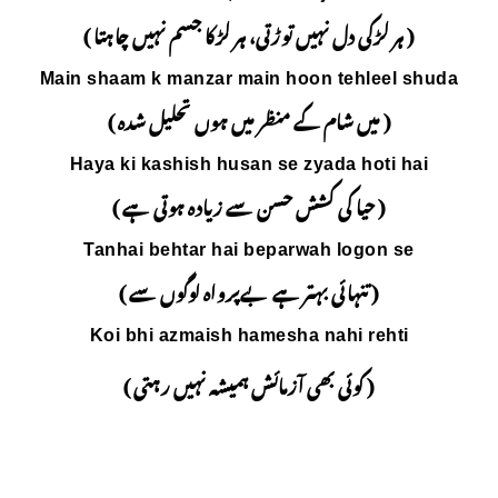
 ہر لڑکا جسم نہیں چاہتا )
Main shaam k manzar m
میں ہوں تحلیل شدہ )
Haya ki kashish hus
سے زیادہ ہوتی ہے )
Tanhai behtar hai
بےپرواہ لوگوں سے )
Koi bhi azmaish h
 ہمیشہ نہیں رہتی )