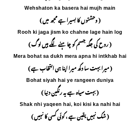
Wehshaton ka bas
را ہے مجھ میں )
Rooh ki jaga jism ko
 چاہنے لگے ہیں لوگ )
Mera bohat sa dukh me
ا اپنا ہی انتخاب ہے )
Bohat siyah hai 
یہ رنگین دنیا )
Shak nhi yaqeen hai, 
 کوئی کسی کا نہیں )