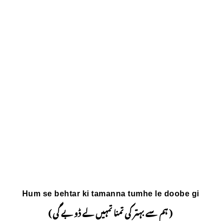
Hum se behtar ki tama
ا تمہیں لے ڈوبے گی )