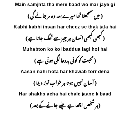
Main samjhta tha mer
ے بعد وہ مر جائے گی )
Kabhi kabhi insan har 
 چیز سے تھک جاتا ہے )
Muhabton ko koi b
دعا لگی ہوئی ہے )
Aasan nahi hota ha
ہر خواب توڑ دینا )
Har shakhs acha hai
چلے جانے کے بعد )