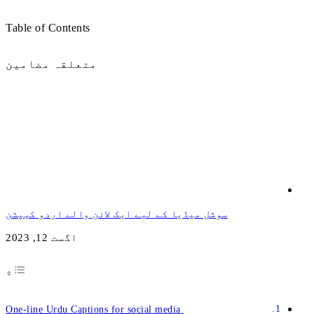
Table of Contents
متعلقہ مضامین
 لیے ایک لائن والے اردو کیپشن
اگست 12, 2023