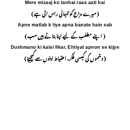
Mere mizaaj ko tan
ہائی راس اتی ہے )
Apne matlab k liye 
اپنا بناتے ہیں سب )
Dushmano ki kaisi fikar,
حتیاط اپنوں سے کیجیۓ )