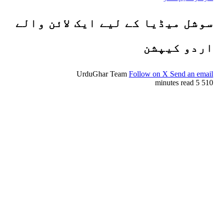
 ایک لائن والے
UrduGhar