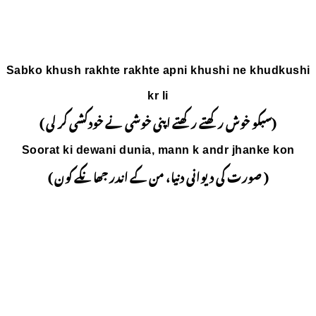
Sabko khush rakhte rakhte
kr 
نی خوشی نے خودکشی کر لی )
Soorat ki dewani dunia,
من کے اندر جھانکے کون )