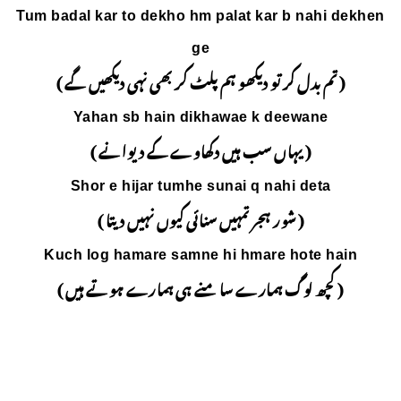
Tum badal kar to dekho h
g
لٹ کر بھی نہی دیکھیں گے )
Yahan sb hain di
ھاوے کے دیوانے )
Shor e hijar tumhe
ئی کیوں نہیں دیتا )
Kuch log hamare samn
ے ہی ہمارے ہوتے ہیں )