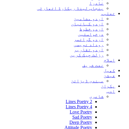
رڈ اتھارٹی