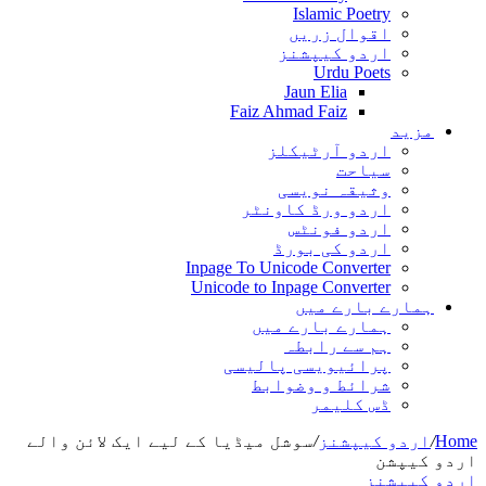
Fa
Inpage T
Unicode
سی
یا کے لیے ایک لائن والے