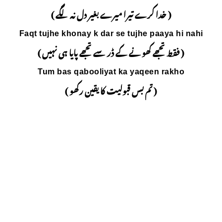
ے بغیر دل نہ لگے )
Faqt tujhe khonay k dar
 سے تجھے پایا ہی نہیں )
Tum bas qabooliya
 کا یقین رکھو )