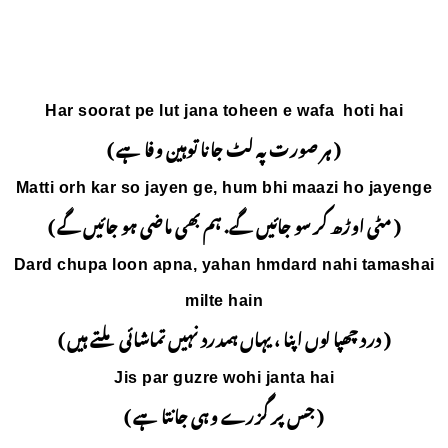
Har soorat pe lut jana 
انا توہین وفا ہے )
Matti orh kar so jayen ge
 ہم بھی ماضی ہو جائیں گے )
Dard chupa loon apna, ya
milte
مدرد نہیں تماشائی ملتے ہیں )
Jis par guzre 
وہی جانتا ہے )