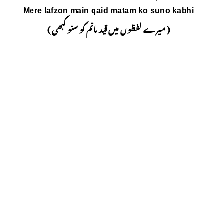
Mere lafzon main qai
د ماتم کو سنو کبھی )