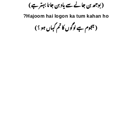
اد بن جانا بہتر ہے )
Hajoom hai logon
کا تم کہاں ہو ؟ )