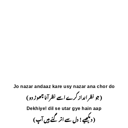
Jo nazar andaaz kare 
سے نظر آنا چھوڑ دو )
Dekhiye! dil se u
 اتر گئے ہیں آپ )