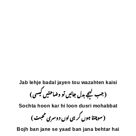
Jab lehje badal jaye
ں تو وضاحتیں کیسی )
Sochta hoon kar hi 
 لوں دوسری محبت )
Bojh ban jane se yaa